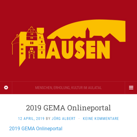
MENSCHEN, ERHOLUNG, KULTUR IM AULATAL
2019 GEMA Onlineportal
12 APRIL, 2019
BY
JÖRG ALBERT
·
KEINE KOMMENTARE
2019 GEMA Onlineportal