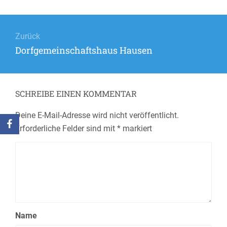
Beitrags-
Navigation
Zurück
Vorheriger
Dorfgemeinschaftshaus Hausen
Beitrag:
SCHREIBE EINEN KOMMENTAR
Deine E-Mail-Adresse wird nicht veröffentlicht.
Erforderliche Felder sind mit
*
markiert
Name