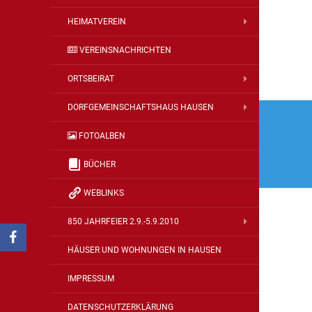
HEIMATVEREIN
VEREINSNACHRICHTEN
ORTSBEIRAT
Beitr
DORFGEMEINSCHAFTSHAUS HAUSEN
Navi
FOTOALBEN
BÜCHER
WEBLINKS
850 JAHRFEIER 2.9.-5.9.2010
HÄUSER UND WOHNUNGEN IN HAUSEN
IMPRESSUM
DATENSCHUTZERKLÄRUNG