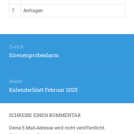
7.
Anfragen
Beitrags-
Navigation
Zurück
Vorheriger
Sirenenprobealarm
Beitrag:
Weiter
Nächster
Kalenderblatt Februar 2025
Beitrag:
SCHREIBE EINEN KOMMENTAR
Deine E-Mail-Adresse wird nicht veröffentlicht.