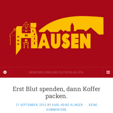
MENSCHEN, ERHOLUNG, KULTUR IM AULATAL
Erst Blut spenden, dann Koffer
packen.
21 SEPTEMBER, 2025
BY
KARL-HEINZ KLINGER
·
KEINE
KOMMENTARE