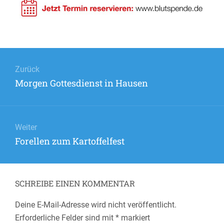
Beitrags-
Navigation
Zurück
Vorheriger
Morgen Gottesdienst in Hausen
Beitrag:
Weiter
Nächster
Forellen zum Kartoffelfest
Beitrag:
SCHREIBE EINEN KOMMENTAR
Deine E-Mail-Adresse wird nicht veröffentlicht.
Erforderliche Felder sind mit
*
markiert