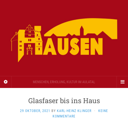
MENSCHEN, ERHOLUNG, KULTUR IM AULATAL
Glasfaser bis ins Haus
29 OKTOBER, 2021
BY
KARL-HEINZ KLINGER
·
KEINE
KOMMENTARE