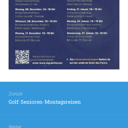
Beitrags-
Navigation
Zurück
Vorheriger
Golf: Senioren-Montagsreisen
Beitrag:
Weiter