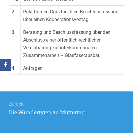
2.
Pakt für den Ganztag; hier: Beschlussfassung
über einen Kooperationsvertrag
3.
Beratung und Beschlussfassung über den
Abschluss einer öffentlich-rechtlichen
Vereinbarung zur interkommunalen
Zusammenarbeit – Glasfaserausbau
4.
Anfragen
Beitrags-
Navigation
Zurück
Vorheriger
Die Wundertyten zu Muttertag
Beitrag: