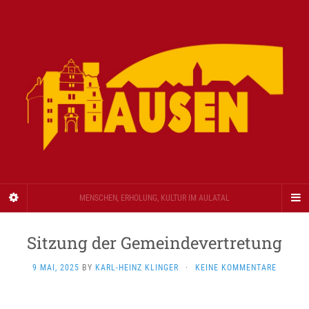
MENSCHEN, ERHOLUNG, KULTUR IM AULATAL
Sitzung der Gemeindevertretung
9 MAI, 2025
BY
KARL-HEINZ KLINGER
·
KEINE KOMMENTARE