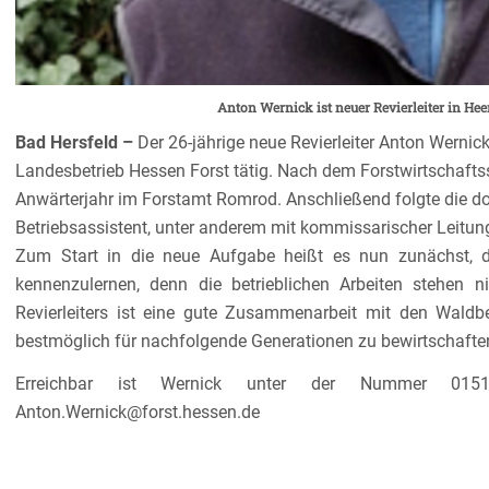
Anton Wernick ist neuer
Revierleiter in He
Bad Hersfeld –
Der 26-jährige neue Revierleiter Anton Wernick
Landesbetrieb Hessen Forst tätig. Nach dem Forstwirtschafts
Anwärterjahr im Forstamt Romrod. Anschließend folgte die do
Betriebsassistent, unter anderem mit kommissarischer Leitun
Zum Start in die neue Aufgabe heißt es nun zunächst, di
kennenzulernen, denn die betrieblichen Arbeiten stehen ni
Revierleiters ist eine gute Zusammenarbeit mit den Wal
bestmöglich für nachfolgende Generationen zu bewirtschafte
Erreichbar ist Wernick unter der Nummer 015
Anton.Wernick@forst.hessen.de