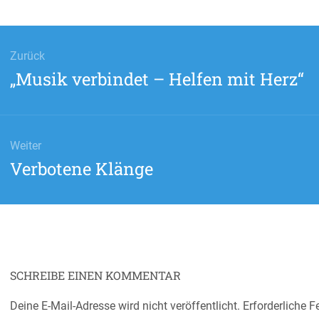
ags-
gation
Zurück
Vorheriger
„Musik verbindet – Helfen mit Herz“
Beitrag:
Weiter
Nächster
Verbotene Klänge
Beitrag:
SCHREIBE EINEN KOMMENTAR
Deine E-Mail-Adresse wird nicht veröffentlicht.
Erforderliche F