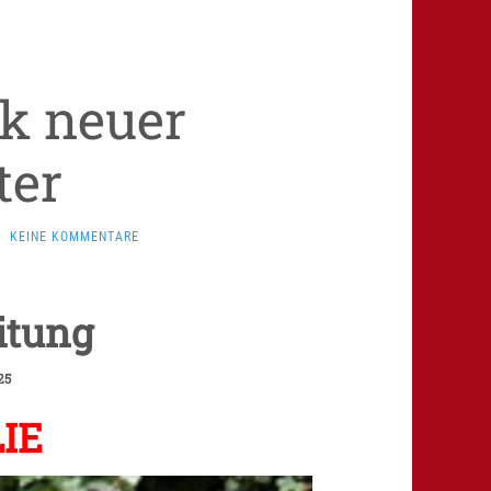
k neuer
ter
KEINE KOMMENTARE
itung
25
IE